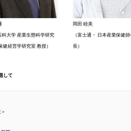
爾
岡田 睦美
医科大学 産業生態科学研究
（富士通・ 日本産業保健師
保健経営学研究室 教授）
長）
題して
状＞