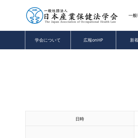
一般
学会について
広報onHP
新
日時