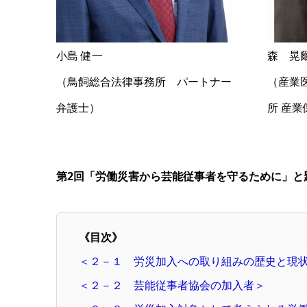
小島 健一
森 晃
（鳥飼総合法律事務所 パートナー
（産業
弁護士）
所 産業
第2回「労働災害から芸能従事者を守るために」と
《目次》
＜２－１ 労災加入への取り組みの歴史と現
＜２－２ 芸能従事者協会の加入者＞