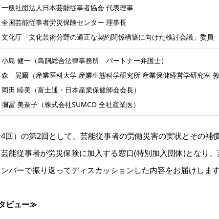
一般社団法人日本芸能従事者協会 代表理事
全国芸能従事者労災保険センター 理事長
文化庁「文化芸術分野の適正な契約関係構築に向けた検討会議」委員
小島 健一（鳥飼総合法律事務所 パートナー弁護士）
森 晃爾（産業医科大学 産業生態科学研究所 産業保健経営学研究室 
岡田 睦美（富士通・日本産業保健師会会長）
彌冨 美奈子（株式会社SUMCO 全社産業医）
4回）の第2回として、芸能従事者の労働災害の実状とその補
芸能従事者が労災保険に加入する窓口(特別加入団体)となり
メンバーで振り返ってディスカッションした内容をお届けしま
タビュー≫